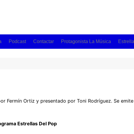
a
Podcast
Contactar
Protagonista La Música
Estrell
vedades De La
a
ce Canciones De La
e Toni
or Fermín Ortiz y presentado por Toni Rodríguez. Se emite l
rograma Estrellas Del Pop