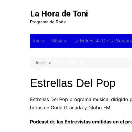
Saltar
al
La Hora de Toni
contenido
Programa de Radio
Inicio
Música
La Entrevista De La Seman
Recuerdo
Novedades
Las No
Inicio
Estrellas Del Pop
Seman
Actualidad
Las Do
Hora D
Estrellas Del Pop
Estrellas Del Pop programa musical dirigido p
horas en Onda Granada y Globo FM.
Podcast d
e
las Entrevistas emitidas en el p