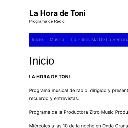
Saltar
al
La Hora de Toni
contenido
Programa de Radio
Inicio
Música
La Entrevista De La Seman
Recuerdo
Inicio
Novedades
Las No
Seman
Actualidad
Las Do
Hora D
LA HORA DE TONI
Programa musical de radio, dirigido y presen
recuerdo y entrevistas.
Programa de la Productora Zitro Music Produ
Miércoles a las 10 de la noche en Onda Grana