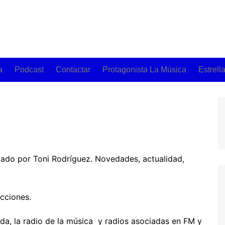
a
Podcast
Contactar
Protagonista La Música
Estrell
vedades De La
a
ce Canciones De La
e Toni
tado por Toni Rodríguez. Novedades, actualidad,
cciones.
da, la radio de la música y radios asociadas en FM y